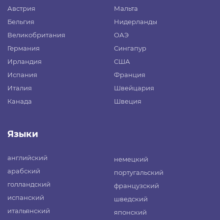
Австрия
Мальта
Бельгия
Нидерланды
Великобритания
ОАЭ
Германия
Сингапур
Ирландия
США
Испания
Франция
Италия
Швейцария
Канада
Швеция
Языки
английский
немецкий
арабский
португальский
голландский
французский
испанский
шведский
итальянский
японский