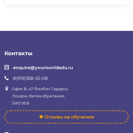
Контакты
enquire@yourworldedu.ru
8(919)358-55-08
Офис B, 47 Филбич Гарденс,
Лондон, Великобритания,
SW5 9EB
Отзывы на обучение