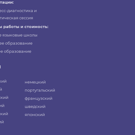
тации:
есс-диагностика и
гическая сессия
 работы и стоимость:
е языковые школы
ее образование
е образование
и
кий
немецкий
й
португальский
ский
французский
ий
шведский
ский
японский
ий