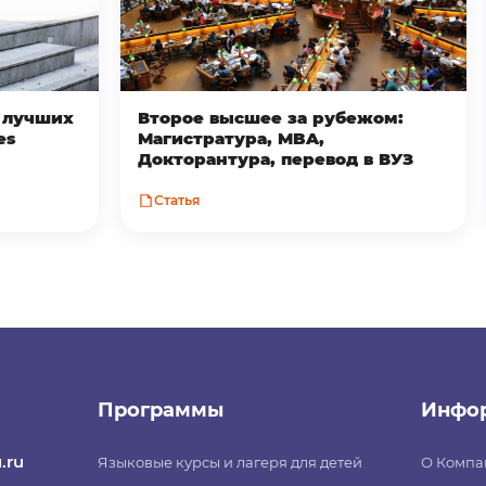
з лучших
Второе высшее за рубежом:
es
Магистратура, MBA,
Докторантура, перевод в ВУЗ
Статья
Программы
Инфо
.ru
Языковые курсы и лагеря для детей
О Компа