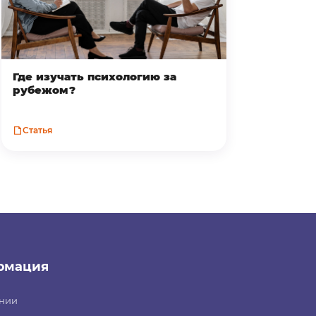
Где изучать психологию за
рубежом?
Статья
рмация
нии