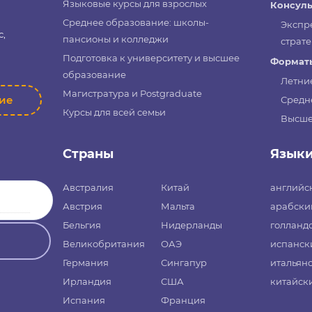
Языковые курсы для взрослых
Консуль
Среднее образование: школы-
Экспр
с,
пансионы и колледжи
страте
Подготовка к университету и высшее
Форматы
образование
Летни
Магистратура и Postgraduate
ние
Средн
Курсы для всей семьи
Высше
Страны
Язык
Австралия
Китай
английс
Австрия
Мальта
арабски
Бельгия
Нидерланды
голланд
Великобритания
ОАЭ
испанск
Германия
Сингапур
итальян
Ирландия
США
китайск
Испания
Франция