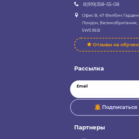
8(919)358-55-08
Офис B, 47 Филбич Гарден
Лондон, Великобритания,
SW5 9EB
Отзывы на обуче
Рассылка
Email
Подписаться
Партнеры