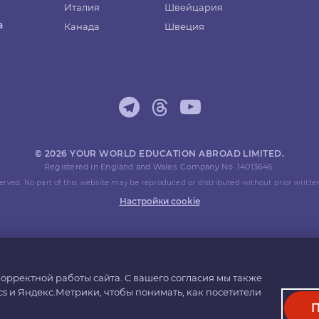
Италия
Швейцария
а
Канада
Швеция
© 2026 YOUR WORLD EDUCATION ABROAD LIMITED.
Registered in England and Wales. Company No. 14013646.
eserved. No part of this website may be reproduced or distributed without prior writte
Настройки cookie
орректной работы сайта. С вашего согласия мы также
cs и Яндекс.Метрики, чтобы понимать, как посетители
П