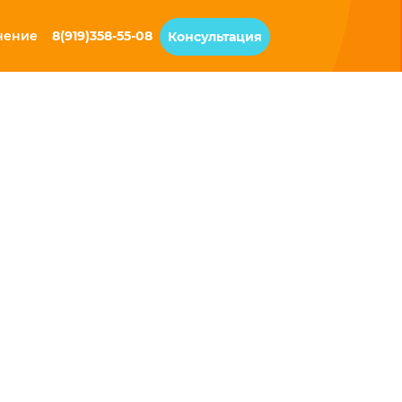
чение
8(919)358-55-08
Консультация