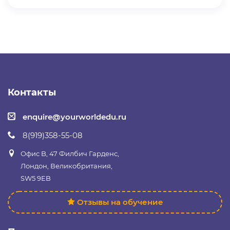
Контакты
enquire@yourworldedu.ru
8(919)358-55-08
Офис B, 47 Филбич Гарденс,
Лондон, Великобритания,
SW5 9EB
Отзывы на обучение