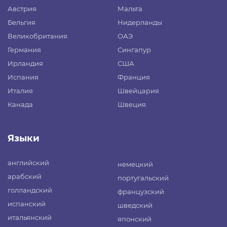
Австрия
Мальта
Бельгия
Нидерланды
Великобритания
ОАЭ
Германия
Сингапур
Ирландия
США
Испания
Франция
Италия
Швейцария
Канада
Швеция
Языки
английский
немецкий
арабский
португальский
голландский
французский
испанский
шведский
итальянский
японский