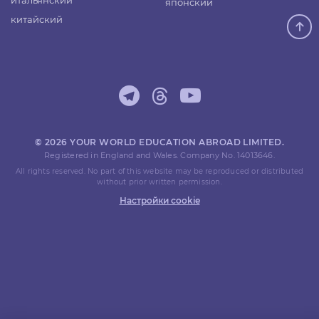
итальянский
японский
китайский
© 2026 YOUR WORLD EDUCATION ABROAD LIMITED.
Registered in England and Wales. Company No. 14013646.
All rights reserved. No part of this website may be reproduced or distributed
without prior written permission.
Настройки cookie