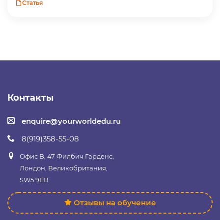
Статья
Контакты
enquire@yourworldedu.ru
8(919)358-55-08
Офис B, 47 Филбич Гарденс,
Лондон, Великобритания,
SW5 9EB
Отзывы на обучение