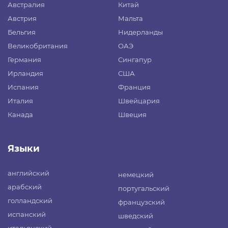
Австралия
Китай
Австрия
Мальта
Бельгия
Нидерланды
Великобритания
ОАЭ
Германия
Сингапур
Ирландия
США
Испания
Франция
Италия
Швейцария
Канада
Швеция
Языки
английский
немецкий
арабский
португальский
голландский
французский
испанский
шведский