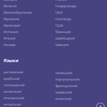
Бельгия
Нидерланды
Великобритания
ОАЭ
Германия
Сингапур
Ирландия
США
Испания
Франция
Италия
Швейцария
Канада
Швеция
Языки
английский
немецкий
арабский
португальский
голландский
французский
испанский
шведский
итальянский
японский
китайский