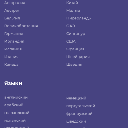
Австралия
Китай
Австрия
Мальта
Бельгия
Нидерланды
Великобритания
ОАЭ
Германия
Сингапур
Ирландия
США
Испания
Франция
Италия
Швейцария
Канада
Швеция
Языки
английский
немецкий
арабский
португальский
голландский
французский
испанский
шведский