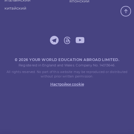
итальянский
японский
китайский
© 2026 YOUR WORLD EDUCATION ABROAD LIMITED.
Registered in England and Wales. Company No. 14013646.
All rights reserved. No part of this website may be reproduced or distributed
without prior written permission.
Настройки cookie