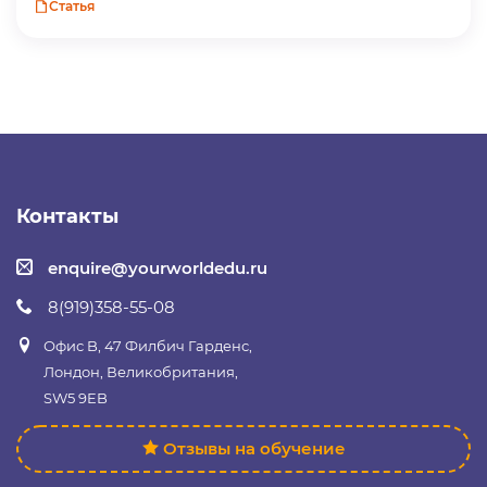
Статья
Контакты
enquire@yourworldedu.ru
8(919)358-55-08
Офис B, 47 Филбич Гарденс,
Лондон, Великобритания,
SW5 9EB
Отзывы на обучение