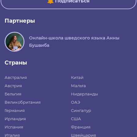
Подписаться
Партнеры
Онлайн-школа шведского языка Анны
Бушаиба
Страны
Австралия
Китай
Австрия
Мальта
Бельгия
Нидерланды
Великобритания
ОАЭ
Германия
Сингапур
Ирландия
США
Испания
Франция
Италия
Швейцария