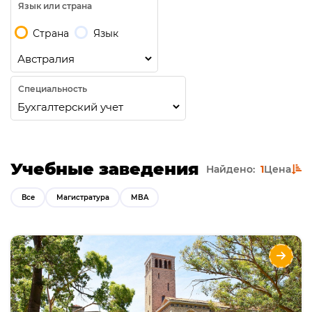
Язык или страна
Страна
Язык
Специальность
Учебные заведения
Найдено:
1
Цена
Все
Магистратура
MBA
Магистратура в University of Western
Australia (UWA)
Направления
Языки
Курсы
Описание