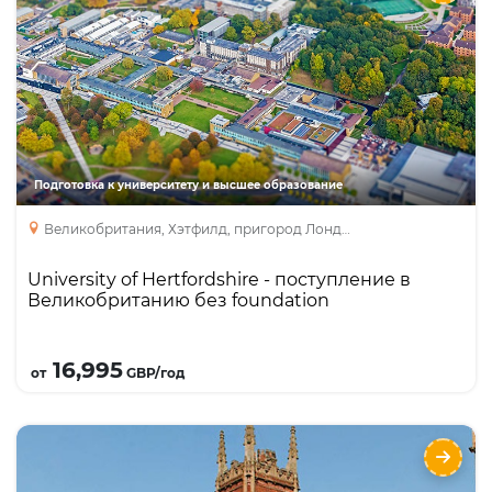
Великобританию без foundation
Направления
Языки
Курсы
Foundation
Бакалавриат
Подготовка к университету и высшее образование
Великобритания, Хэтфилд, пригород Лондона
University of Hertfordshire - поступление в
Великобританию без foundation
Подробнее
16,995
от
GBP/год
Бакалавриат в университете Квинс Белфаст
- Queen’s University Belfast