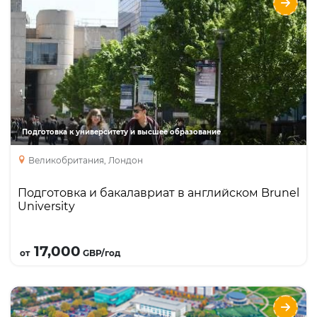
Brunel University
Направления
Языки
Курсы
Foundation
Бакалавриат
Подготовка к университету и высшее образование
Великобритания, Лондон
Подготовка и бакалавриат в английском Brunel
University
Подробнее
17,000
от
GBP/год
University of Hertfordshire - поступление в