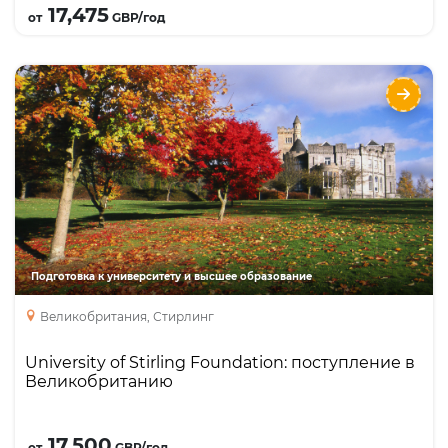
17,475
от
GBP/год
University of Stirling Foundation: поступление
в Великобританию
Направления
Языки
Курсы
Foundation
International Year One
Academic English
Подготовка к университету и высшее образование
International Year Two
Великобритания, Стирлинг
University of Stirling Foundation: поступление в
Великобританию
Подробнее
17,500