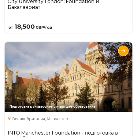
City University London: Foundation и
выпускников.
Бакалавриат
Подробнее
18,500
от
GBP/год
INTO Manchester Foundation - подготовка в
Russell Group
Направления
Языки
Курсы
Описание
Гарантированное зачисление в 16 британских
университетов Северного Консорциума,
включая престижный University of Manchester, и
возможность поступления в другие
Подготовка к университету и высшее образование
университеты.
Великобритания, Манчестер
INTO Manchester Foundation - подготовка в