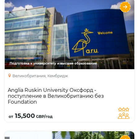
Anglia Ruskin University Оксфорд -
поступление в Великобританию без
Foundation
Направления
Языки
Курсы
Foundation
Бакалавриат
Подготовка к университету и высшее образование
Великобритания, Кембридж
Anglia Ruskin University Оксфорд -
поступление в Великобританию без
Foundation
Подробнее
15,500
от
GBP/год
Подготовка и бакалавриат в английском