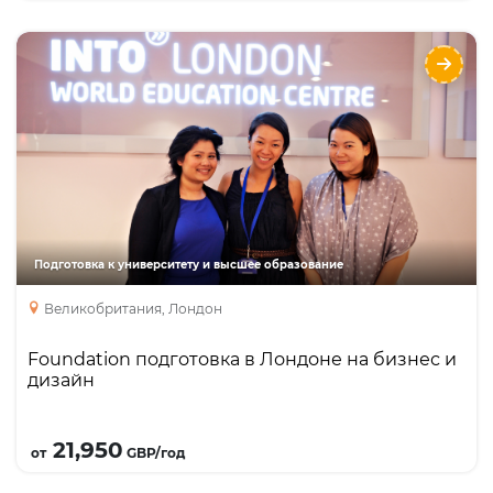
Foundation подготовка в Лондоне на бизнес
и дизайн
Языки
Курсы
Foundation
Year one
Academic English
Подготовка к университету и высшее образование
Великобритания, Лондон
Foundation подготовка в Лондоне на бизнес и
дизайн
Подробнее
21,950
от
GBP/год