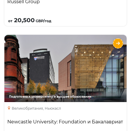
Russell Group
Подробнее
20,500
от
GBP/год
Newcastle University: Foundation и
Бакалавриат
Направления
Языки
Курсы
Описание
Член Рассел Групп, входит в топ 22
университетов в Великобритании. Топ 5
специальностей: Архитектура, Биомедицинские
науки, Бизнес и маркетинг, Химический
Подготовка к университету и высшее образование
инжиниринг, Коммуникации и Медиа
Великобритания, Ньюкасл
Newcastle University: Foundation и Бакалавриат