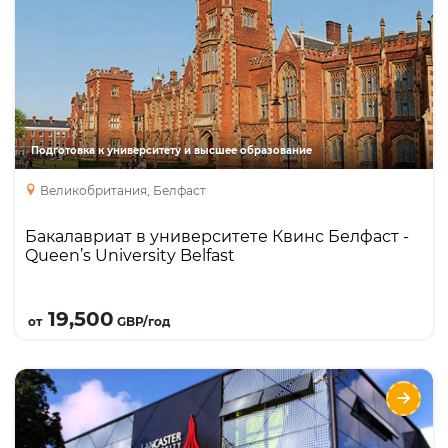
Направления
Языки
Курсы
Foundation
Бакалавриат
Year one
Подготовка к университету и высшее образование
Великобритания, Белфаст
Бакалавриат в университете Квинс Белфаст -
Queen’s University Belfast
Подробнее
19,500
от
GBP/год
Бакалавриат и Foundation в Lancaster
University