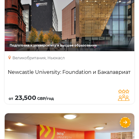
Направления
Языки
Курсы
Описание
Член Рассел Групп, входит в топ 22
университетов в Великобритании. Топ 5
специальностей: Архитектура, Биомедицинские
науки, Бизнес и маркетинг, Химический
Подготовка к университету и высшее образование
инжиниринг, Коммуникации и Медиа
Великобритания, Ньюкасл
Newcastle University: Foundation и Бакалавриат
Подробнее
23,500
от
GBP/год
University of East Anglia Foundation и
Бакалавриат