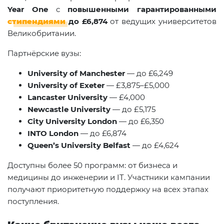
Year One
с
повышенными гарантированными
стипендиями
до £6,874
от ведущих университетов
Великобритании.
Партнёрские вузы:
University of Manchester
— до £6,249
University of Exeter
— £3,875–£5,000
Lancaster University
— £4,000
Newcastle University
— до £5,175
City University London
— до £6,350
INTO London
— до £6,874
Queen’s University Belfast
— до £4,624
Доступны более 50 программ: от бизнеса и
медицины до инженерии и IT. Участники кампании
получают приоритетную поддержку на всех этапах
поступления.