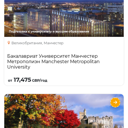
Направления
Языки
Курсы
Описание
Топ 5 специальностей: Искусство и Дизайн,
Бизнес, Мода, Гостиничный менеджмент,
Физиотерапия. 11-й в Великобритании по
Подготовка к университету и высшее образование
Архитектуре, многие программы включают
Великобритания, Манчестер
производственную практику и стажировки,
тесные связи с бизнесом.
Бакалавриат Университет Манчестер
Метрополиэн Manchester Metropolitan
University
Подробнее
17,475
от
GBP/год
University of Stirling Foundation: поступление
в Великобританию
Направления
Языки
Курсы