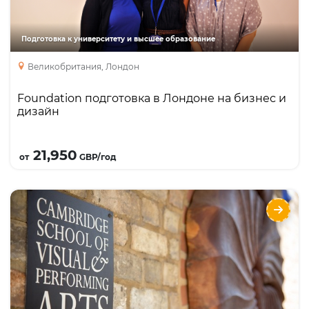
Year one
Academic English
Подготовка к университету и высшее образование
Великобритания, Лондон
Foundation подготовка в Лондоне на бизнес и
дизайн
Подробнее
21,950
от
GBP/год
Колледж CSVPA - поступление в лучшие
арт-вузы Великобритании
Направления
Языки
Курсы
Описание
Обучение в области искусства и дизайна,
драмы, танца и музыки для школьников от 17