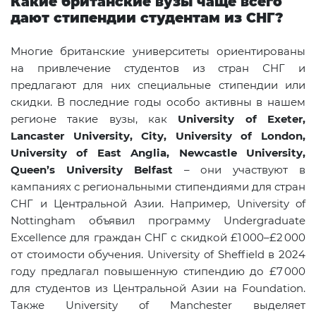
Какие британские вузы чаще всего
дают стипендии студентам из СНГ?
Многие британские университеты ориентированы
на привлечение студентов из стран СНГ и
предлагают для них специальные стипендии или
скидки. В последние годы особо активны в нашем
регионе такие вузы, как
University of Exeter,
Lancaster University, City, University of London,
University of East Anglia, Newcastle University,
Queen’s University Belfast
– они участвуют в
кампаниях с региональными стипендиями для стран
СНГ и Центральной Азии. Например, University of
Nottingham объявил программу Undergraduate
Excellence для граждан СНГ с скидкой £1 000–£2 000
от стоимости обучения. University of Sheffield в 2024
году предлагал повышенную стипендию до £7 000
для студентов из Центральной Азии на Foundation.
Также University of Manchester выделяет