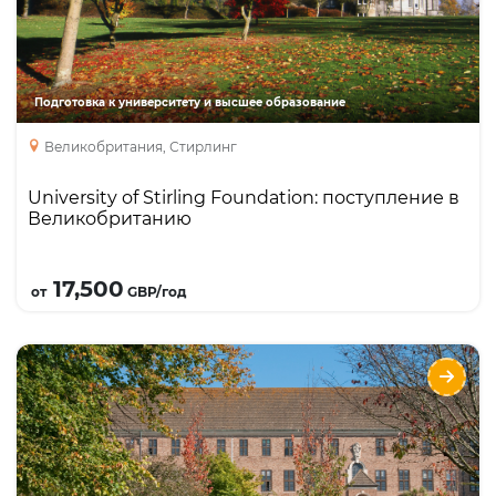
Foundation
International Year One
Academic English
Подготовка к университету и высшее образование
International Year Two
Великобритания, Стирлинг
University of Stirling Foundation: поступление в
Великобританию
Подробнее
17,500
от
GBP/год
Предуниверситетская подготовка и
бакалавриат в University of Exeter
Направления
Языки
Курсы
Описание
Входит в Расселл Групп, занимает 3 место по