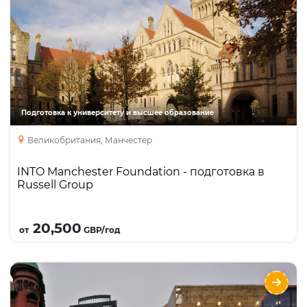
Направления
Языки
Курсы
Описание
Гарантированное зачисление в 16 британских
университетов Северного Консорциума,
включая престижный University of Manchester, и
возможность поступления в другие
Подготовка к университету и высшее образование
университеты.
Великобритания, Манчестер
INTO Manchester Foundation - подготовка в
Russell Group
Подробнее
20,500
от
GBP/год
Newcastle University: Foundation и
Бакалавриат