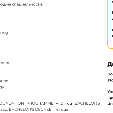
ующие специальности:
ring
ement
Д
По
эт
ation
gy
Ун
кр
 FOUNDATION PROGRAMME → 2 год BACHELOR'S
Uni
 год BACHELOR'S DEGREE = 4 года.