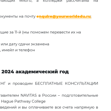
елающих много, а колледжи рассчитаны на
окументы на почту
enquire@yourworldedu.ru
:
ущие за 11-й (мы поможем перевести их на
 или дату сдачи экзамена
, имейл и телефон
- 2024 академический год
и СНГ и проводим БЕСПЛАТНЫЕ КОНСУЛЬТАЦИИ
авителем NAVITAS в России – подготовительные
 Hague Pathway College
ведений и вы оплачиваете все счета напрямую в