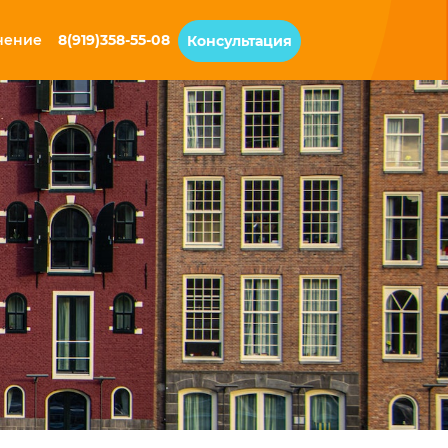
чение
8(919)358-55-08
Консультация