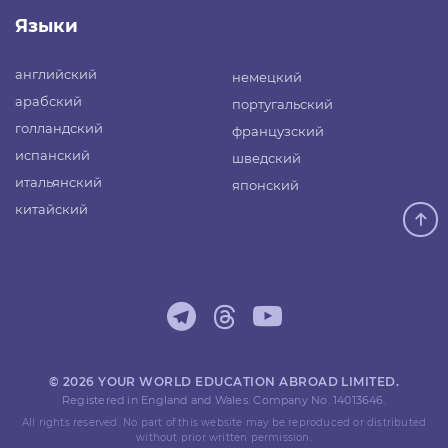
Языки
английский
немецкий
арабский
португальский
голландский
французский
испанский
шведский
итальянский
японский
китайский
© 2026 YOUR WORLD EDUCATION ABROAD LIMITED.
Registered in England and Wales. Company No. 14013646.
All rights reserved. No part of this website may be reproduced or distributed
without prior written permission.