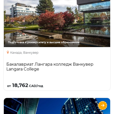
Langara College
Направления
Языки
Курсы
Описание
Langara College – один из лучших колледжей в
Ванкувере и Британской Колумбии, с отличной
репутацией и крупнейшей среди колледжей
программ перевода (трансфера) в топовые
Подготовка к университету и высшее образование
университеты Канады, включая UBC, SFU,
Канада, Ванкувер
University of Victoria, Queen’s University.
Бакалавриат Лангара колледж Ванкувер
Langara College
Подробнее
18,762
от
CAD/год
Подготовка к поступлению и программы
бакалавриата в Simon Fraser University в